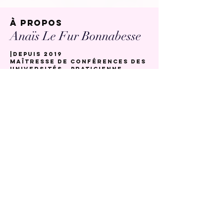
à propos
Anaïs Le Fur Bonnabesse
|Depuis 2019
maîtresse de conférences des
universités - Praticienne
hospitalière
Département Fonction-Dysfonction, CNU 5801, UBO Brest
Services de médecine buccale et odontologie, CETD, Brest
|Depuis 2019
Docteur en sciences
odontologiques
Laboratoire LIEN (EA 4685)
Faculté de Médecine
, Brest
|De 2018 à 2019
DIU
"Pédagogie médicale"
Université de Bretagne Occidentale
Faculté de Médecine
, Brest
|De 2015 à 2016
DU "évaluation et traitement
de la douleur"
Université de Bretagne Occidentale
Faculté de Médecine
, Brest