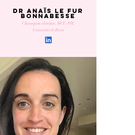
Dr Anaïs LE FUR
BONNABESSE
Chirurgien-dentiste, MCU-PH,
Université de Brest