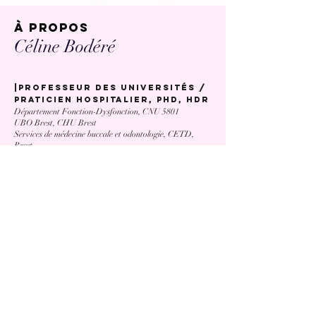
à propos
Céline Bodéré
|Professeur des universités /
praticien hospitalier, Phd, HDR
Département Fonction-Dysfonction, CNU 5801
UBO Brest, CHU Brest
Services de médecine buccale et odontologie, CETD,
Brest
|Activité de recherch
e
Travaux concernant la fibromyalgie, effets du stress, de
la musique et de l'activité physique sur les mécanismes de
contrôle de la douleur
Laboratoire de Neurosciences, LE LIEN,
UR4685
|activité d'enseignement
Physiologie oro-faciale, Anatomie cranio-faciale,
Diagnostic et prise en charge de la douleur orofaciale,
Fonction-Dysfonction de l'appareil manducateur
Faculté d'odontologie, Brest
|Formation pédagogique
hospitalière des étudiants
au